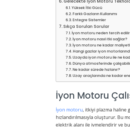
Gelecekte İyon Motoru Teknolo
Yüksek İtki Gücü
Farklı Gazların Kullanımı
Entegre Sistemler
Sıkça Sorulan Sorular
İyon motoru neden tercih edili
İyon motoru nasıl itki sağlar?
İyon motoru ne kadar maliyetl
Hangi gazlar iyon motorlarında
Uzayda iyon motoru ile ne kada
Dünya atmosferinde çalışabili
Ne kadar sürede hızlanır?
Uzay araçlarında ne kadar ene
İyon Motoru Çal
İyon motoru
, itkiyi plazma haline 
hızlandırılmasıyla oluşturur. Bu m
elektrik alanı ile ivmelendirir ve bu