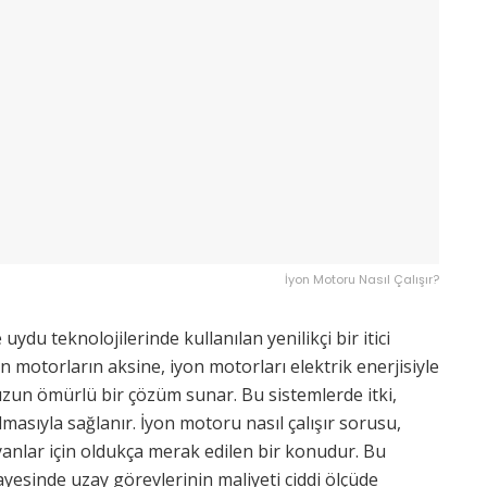
İyon Motoru Nasıl Çalışır?
ydu teknolojilerinde kullanılan yenilikçi bir itici
an motorların aksine, iyon motorları elektrik enerjisiyle
uzun ömürlü bir çözüm sunar. Bu sistemlerde itki,
lmasıyla sağlanır. İyon motoru nasıl çalışır sorusu,
uyanlar için oldukça merak edilen bir konudur. Bu
yesinde uzay görevlerinin maliyeti ciddi ölçüde