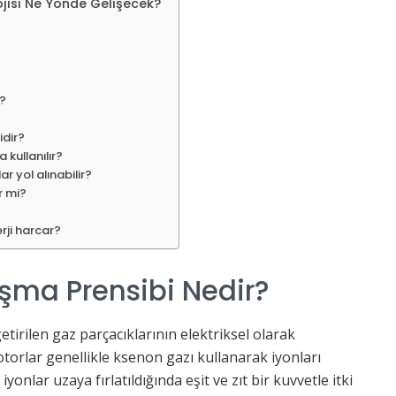
jisi Ne Yönde Gelişecek?
r?
idir?
 kullanılır?
r yol alınabilir?
r mi?
rji harcar?
ışma Prensibi Nedir?
getirilen gaz parçacıklarının elektriksel olarak
otorlar genellikle ksenon gazı kullanarak iyonları
 iyonlar uzaya fırlatıldığında eşit ve zıt bir kuvvetle itki