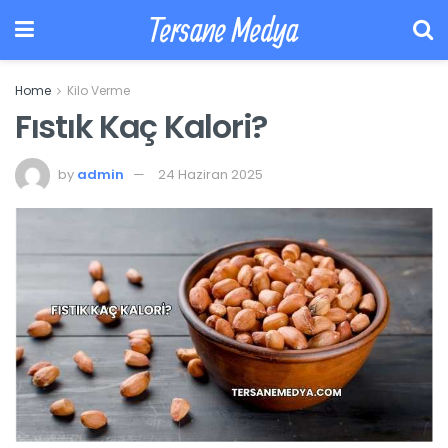
Tersane Medya
Home
Kilo Verme
Fıstık Kaç Kalori?
by
admin
24 Haziran 2025