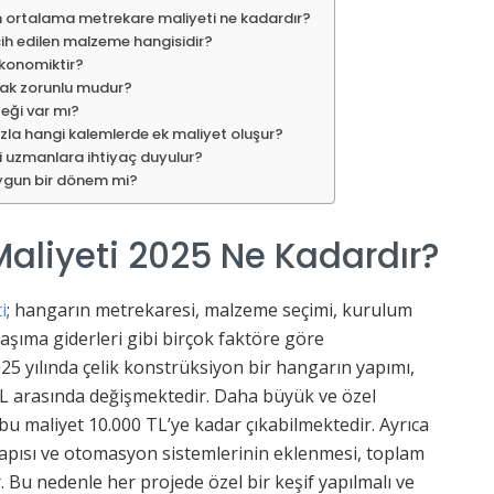
in ortalama metrekare maliyeti ne kadardır?
ih edilen malzeme hangisidir?
ekonomiktir?
mak zorunlu mudur?
eği var mı?
zla hangi kalemlerde ek maliyet oluşur?
i uzmanlara ihtiyaç duyulur?
 uygun bir dönem mi?
aliyeti 2025 Ne Kadardır?
i
; hangarın metrekaresi, malzeme seçimi, kurulum
e taşıma giderleri gibi birçok faktöre göre
5 yılında çelik konstrüksiyon bir hangarın yapımı,
TL arasında değişmektedir. Daha büyük ve özel
u maliyet 10.000 TL’ye kadar çıkabilmektedir. Ayrıca
ltyapısı ve otomasyon sistemlerinin eklenmesi, toplam
. Bu nedenle her projede özel bir keşif yapılmalı ve