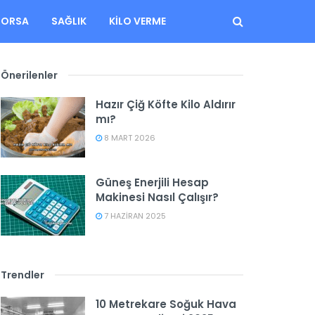
BORSA
SAĞLIK
KILO VERME
Önerilenler
Hazır Çiğ Köfte Kilo Aldırır
mı?
8 MART 2026
Güneş Enerjili Hesap
Makinesi Nasıl Çalışır?
7 HAZIRAN 2025
Trendler
10 Metrekare Soğuk Hava