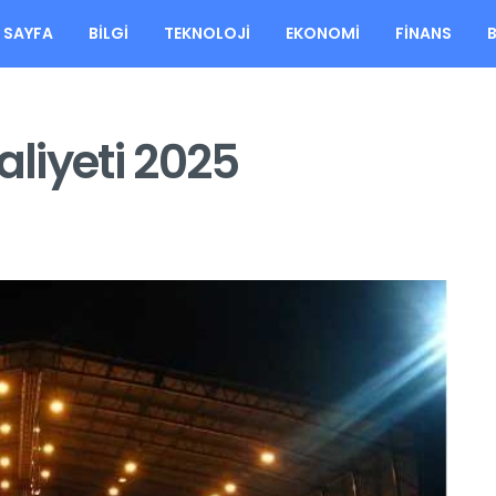
 SAYFA
BILGI
TEKNOLOJI
EKONOMI
FINANS
liyeti 2025