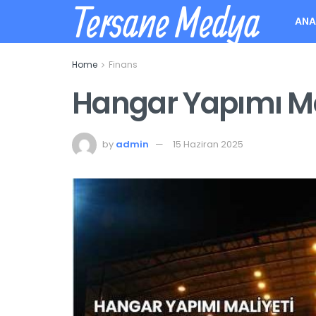
Tersane Medya
ANA
Home
Finans
Hangar Yapımı Ma
by
admin
15 Haziran 2025