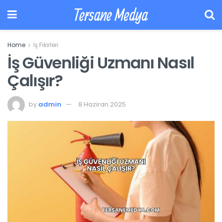
Tersane Medya
Home
İş Fikirleri
İş Güvenliği Uzmanı Nasıl
Çalışır?
by
admin
8 Haziran 2025