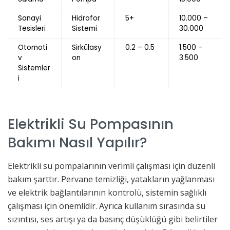
Sanayi
Hidrofor
5+
10.000 –
Tesisleri
Sistemi
30.000
Otomoti
Sirkülasy
0.2 – 0.5
1.500 –
v
on
3.500
Sistemler
i
Elektrikli Su Pompasının
Bakımı Nasıl Yapılır?
Elektrikli su pompalarının verimli çalışması için düzenli
bakım şarttır. Pervane temizliği, yatakların yağlanması
ve elektrik bağlantılarının kontrolü, sistemin sağlıklı
çalışması için önemlidir. Ayrıca kullanım sırasında su
sızıntısı, ses artışı ya da basınç düşüklüğü gibi belirtiler