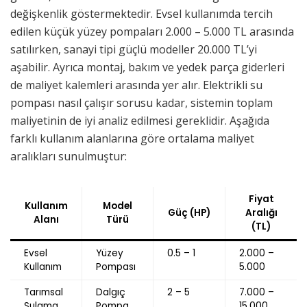
değişkenlik göstermektedir. Evsel kullanımda tercih
edilen küçük yüzey pompaları 2.000 – 5.000 TL arasında
satılırken, sanayi tipi güçlü modeller 20.000 TL’yi
aşabilir. Ayrıca montaj, bakım ve yedek parça giderleri
de maliyet kalemleri arasında yer alır. Elektrikli su
pompası nasıl çalışır sorusu kadar, sistemin toplam
maliyetinin de iyi analiz edilmesi gereklidir. Aşağıda
farklı kullanım alanlarına göre ortalama maliyet
aralıkları sunulmuştur:
Fiyat
Kullanım
Model
Güç (HP)
Aralığı
Alanı
Türü
(TL)
Evsel
Yüzey
0.5 – 1
2.000 –
Kullanım
Pompası
5.000
Tarımsal
Dalgıç
2 – 5
7.000 –
Sulama
Pompa
15.000