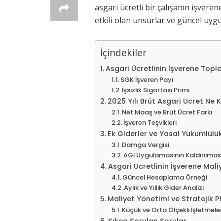
asgari ücretli bir çalışanın işver
etkili olan unsurlar ve güncel uygu
İçindekiler
Asgari Ücretlinin İşverene Topl
SGK İşveren Payı
İşsizlik Sigortası Primi
2025 Yılı Brüt Asgari Ücret Ne 
Net Maaş ve Brüt Ücret Farkı
İşveren Teşvikleri
Ek Giderler ve Yasal Yükümlülük
Damga Vergisi
AGİ Uygulamasının Kaldırılmas
Asgari Ücretlinin İşverene Mali
Güncel Hesaplama Örneği
Aylık ve Yıllık Gider Analizi
Maliyet Yönetimi ve Stratejik 
Küçük ve Orta Ölçekli İşletmeler 
Sıkça Sorulan Sorular