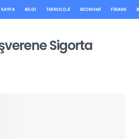
 SAYFA
BILGI
TEKNOLOJI
EKONOMI
FINANS
İşverene Sigorta