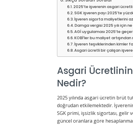
2025’te işverenin asgari ücretli
SGK işveren payı 2025’te yüz
İşveren sigorta maliyetlerini a
Damga vergisi 2025 yılı için ne
AGİ uygulaması 2025’te geçerl
KOBİ’ler bu maliyet artışından n
İşveren teşviklerinden kimler f
Asgari ücretli bir çalışan işver
Asgari Ücretlini
Nedir?
2025 yılında asgari ücretin brüt tu
doğrudan etkilemektedir. İşvereni
SGK primi, işsizlik sigortası, gelir
güncel oranlara göre hesaplanmas