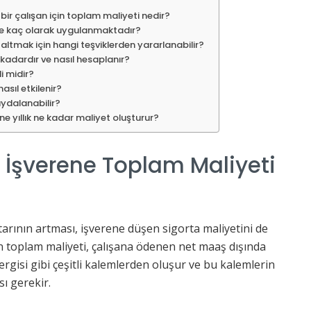
 bir çalışan için toplam maliyeti nedir?
de kaç olarak uygulanmaktadır?
zaltmak için hangi teşviklerden yararlanabilir?
 kadardır ve nasıl hesaplanır?
i midir?
asıl etkilenir?
aydalanabilir?
ene yıllık ne kadar maliyet oluşturur?
n İşverene Toplam Maliyeti
tarının artması, işverene düşen sigorta maliyetini de
n toplam maliyeti, çalışana ödenen net maaş dışında
 vergisi gibi çeşitli kalemlerden oluşur ve bu kalemlerin
ı gerekir.