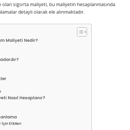
ene olan sigorta maliyeti, bu maliyetin hesaplanmasında
lamalar detaylı olarak ele alınmaktadır.
am Maliyeti Nedir?
Kadardır?
ler
ı
yeti Nasıl Hesaplanır?
Planlama
İçin Etkileri