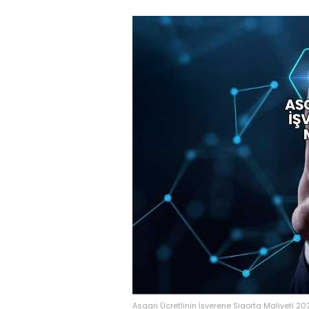
Asgari Ücretlinin İşverene Sigorta Maliyeti 20